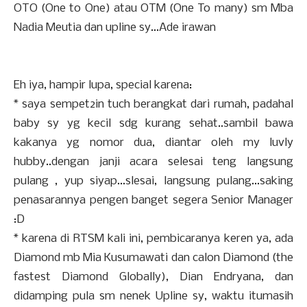
OTO (One to One) atau OTM (One To many) sm Mba
Nadia Meutia dan upline sy...Ade irawan
Eh iya, hampir lupa, special karena:
* saya sempet2in tuch berangkat dari rumah, padahal
baby sy yg kecil sdg kurang sehat..sambil bawa
kakanya yg nomor dua, diantar oleh my luvly
hubby..dengan janji acara selesai teng langsung
pulang , yup siyap...slesai, langsung pulang...saking
penasarannya pengen banget segera Senior Manager
:D
* karena di RTSM kali ini, pembicaranya keren ya, ada
Diamond mb Mia Kusumawati dan calon Diamond (the
fastest Diamond Globally), Dian Endryana, dan
didamping pula sm nenek Upline sy, waktu itumasih