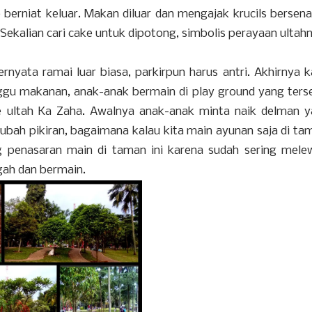
 berniat keluar. Makan diluar dan mengajak krucils bersen
. Sekalian cari cake untuk dipotong, simbolis perayaan ultah
nyata ramai luar biasa, parkirpun harus antri. Akhirnya 
gu makanan, anak-anak bermain di play ground yang ters
ke ultah Ka Zaha. Awalnya anak-anak minta naik delman 
erubah pikiran, bagaimana kalau kita main ayunan saja di ta
penasaran main di taman ini karena sudah sering mele
gah dan bermain.