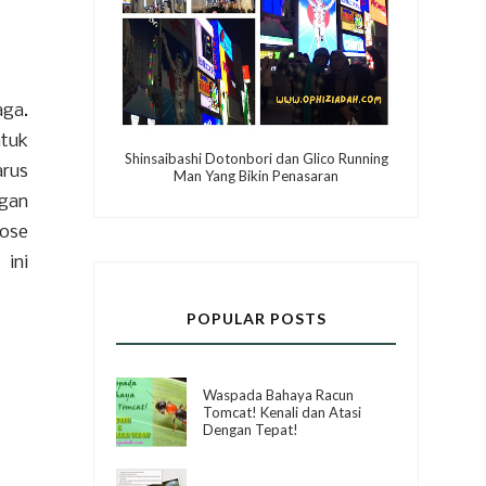
aga.
ntuk
Shinsaibashi Dotonbori dan Glico Running
rus
Man Yang Bikin Penasaran
ngan
pose
 ini
POPULAR POSTS
Waspada Bahaya Racun
Tomcat! Kenali dan Atasi
Dengan Tepat!