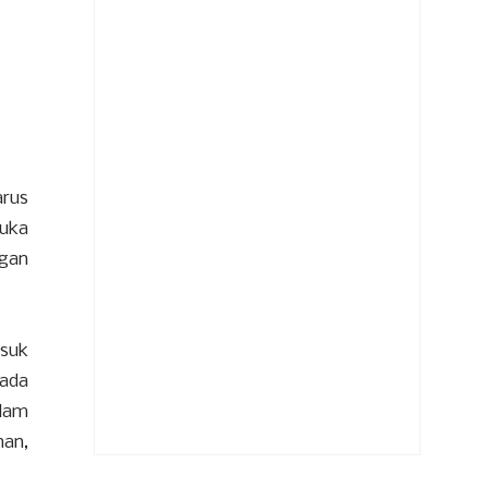
arus
buka
ngan
suk
 ada
alam
nan,