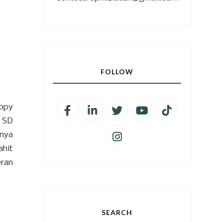
FOLLOW
appy
1 SD
tnya
ahit
eran
SEARCH