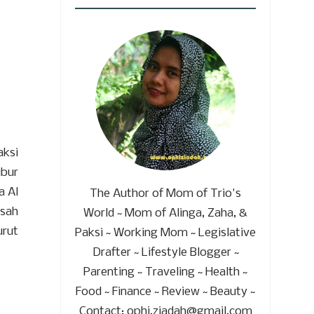
aksi
ibur
a Al
The Author of Mom of Trio's
usah
World ~ Mom of Alinga, Zaha, &
urut
Paksi ~ Working Mom ~ Legislative
Drafter ~ Lifestyle Blogger ~
Parenting ~ Traveling ~ Health ~
Food ~ Finance ~ Review ~ Beauty ~
Contact: ophi.ziadah@gmail.com