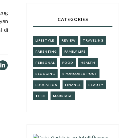
teng
CATEGORIES
ayan
l di
LIFESTYLE
REVIEW
TRAVELING
PARENTING
FAMILY LIFE
PERSONAL
FOOD
HEALTH
BLOGGING
SPONSORED POST
EDUCATION
FINANCE
BEAUTY
TECH
MARRIAGE