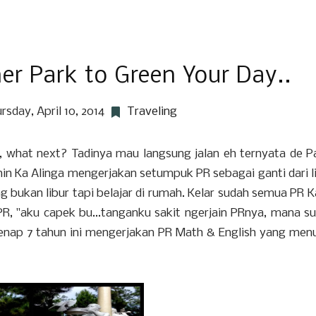
r Park to Green Your Day..
rsday, April 10, 2014
Traveling
 what next? Tadinya mau langsung jalan eh ternyata de P
in Ka Alinga mengerjakan setumpuk PR sebagai ganti dari l
bukan libur tapi belajar di rumah. Kelar sudah semua PR K
, "aku capek bu...tanganku sakit ngerjain PRnya, mana s
 genap 7 tahun ini mengerjakan PR Math & English yang men