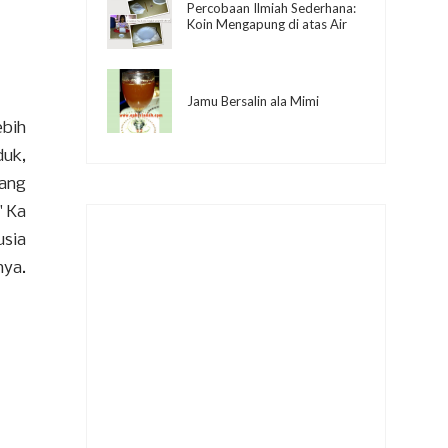
Percobaan Ilmiah Sederhana:
Koin Mengapung di atas Air
Jamu Bersalin ala Mimi
ebih
duk,
yang
" Ka
usia
nya.