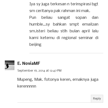
Iya sy juga terkesan n terinspirasi bgt
sm ceritanya pak rahman ini mak.
Pun beliau sangat sopan dan
humble...sy bahkan smpt email2an
sm.isteri beliau stlh bulan april lalu
kami ketemu di regional seminar di
beijing
E. NoviaMF
September 19, 2014 at 12:47 PM
Mupeng, Mak. fotonya keren, emaknya juga
kerennnnn
Reply