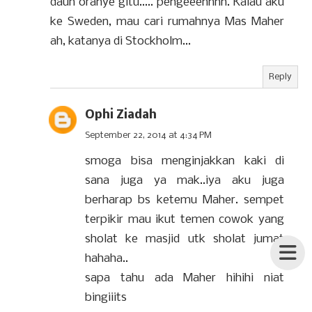
daun oranye gitu..... pengeeennnn. Kalau aku
ke Sweden, mau cari rumahnya Mas Maher
ah, katanya di Stockholm...
Reply
Ophi Ziadah
September 22, 2014 at 4:34 PM
smoga bisa menginjakkan kaki di
sana juga ya mak..iya aku juga
berharap bs ketemu Maher. sempet
terpikir mau ikut temen cowok yang
sholat ke masjid utk sholat jumat
hahaha..
sapa tahu ada Maher hihihi niat
bingiiits