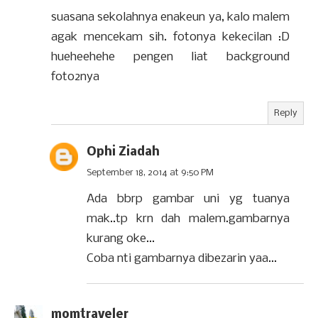
suasana sekolahnya enakeun ya, kalo malem
agak mencekam sih. fotonya kekecilan :D
hueheehehe pengen liat background
foto2nya
Reply
Ophi Ziadah
September 18, 2014 at 9:50 PM
Ada bbrp gambar uni yg tuanya
mak..tp krn dah malem.gambarnya
kurang oke...
Coba nti gambarnya dibezarin yaa...
momtraveler