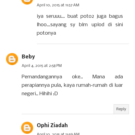
April 10, 2015 at 11:57 AM
iya seruuu... buat poto2 juga bagus
lhoo...sayang sy blm uplod di sini
potonya
Beby
April 4, 2015 at 2:58 PM
Pemandangannya oke.. Mana ada
perapiannya pula, kaya rumah-rumah di luar
negeri.. Hihihi :D
Reply
Ophi Ziadah
April 10, 2015 at 11:59 AM