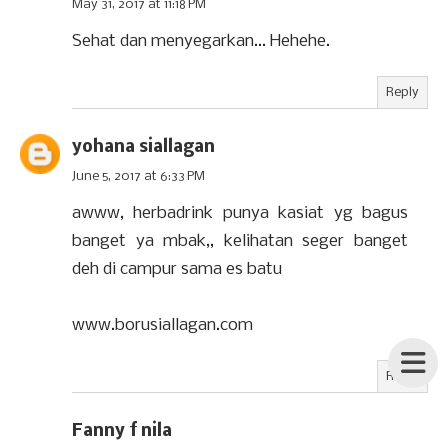
May 31, 2017 at 11:18 PM
Sehat dan menyegarkan... Hehehe.
Reply
yohana siallagan
June 5, 2017 at 6:33 PM
awww, herbadrink punya kasiat yg bagus
banget ya mbak,, kelihatan seger banget
deh di campur sama es batu
www.borusiallagan.com
Reply
Fanny f nila