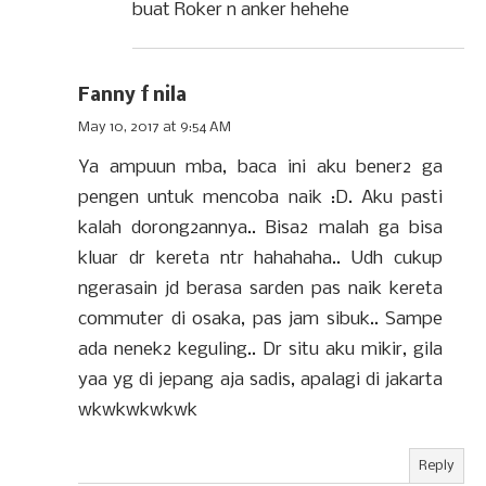
buat Roker n anker hehehe
Fanny f nila
May 10, 2017 at 9:54 AM
Ya ampuun mba, baca ini aku bener2 ga
pengen untuk mencoba naik :D. Aku pasti
kalah dorong2annya.. Bisa2 malah ga bisa
kluar dr kereta ntr hahahaha.. Udh cukup
ngerasain jd berasa sarden pas naik kereta
commuter di osaka, pas jam sibuk.. Sampe
ada nenek2 keguling.. Dr situ aku mikir, gila
yaa yg di jepang aja sadis, apalagi di jakarta
wkwkwkwkwk
Reply