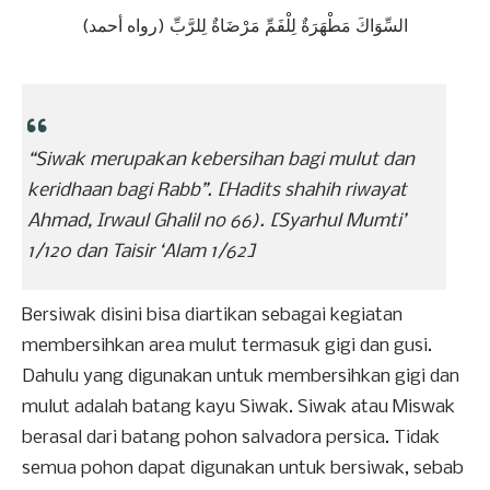
(السِّوَاكَ مَطْهَرَةٌ لِلْفَمِّ مَرْضَاةٌ لِلرَّبِّ (رواه أحمد
“Siwak merupakan kebersihan bagi mulut dan
keridhaan bagi Rabb”. [Hadits shahih riwayat
Ahmad, Irwaul Ghalil no 66). [Syarhul Mumti’
1/120 dan Taisir ‘Alam 1/62]
Bersiwak disini bisa diartikan sebagai kegiatan
membersihkan area mulut termasuk gigi dan gusi.
Dahulu yang digunakan untuk membersihkan gigi dan
mulut adalah batang kayu Siwak. Siwak atau Miswak
berasal dari batang pohon salvadora persica. Tidak
semua pohon dapat digunakan untuk bersiwak, sebab