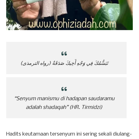
(تَبَسُّمُكَ فِي وَجْهِ أَخِيكَ صَدَقَةٌ (رواه الترمذى
“Senyum manismu di hadapan saudaramu
adalah shadaqah” (HR. Tirmidzi)
Hadits keutamaan tersenyum ini sering sekali diulang-