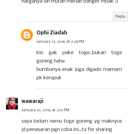
harganya sih murah meriah banget mbak :)
Reply
Ophi Ziadah
January 13, 2016 at 2:28 PM
klo gak pake toge..bukan toge
goreng haha
bumbunya enak juga digado mamam
pk kerupuk
wawaraji
January 10, 2016 at 3:10 PM
saya belum nemu toge goreng yg maknyus
jd penasaran pgn coba ini...tx for sharing