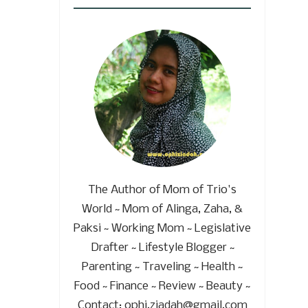
The Author of Mom of Trio's
World ~ Mom of Alinga, Zaha, &
Paksi ~ Working Mom ~ Legislative
Drafter ~ Lifestyle Blogger ~
Parenting ~ Traveling ~ Health ~
Food ~ Finance ~ Review ~ Beauty ~
Contact: ophi.ziadah@gmail.com