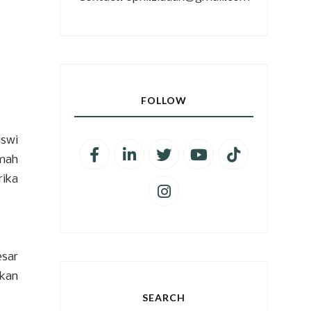
FOLLOW
iswi
mah
rika
esar
ikan
SEARCH