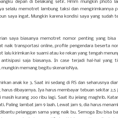
bangku depan di belakang setir. Hmm mungkin photo la
nya selalu memotret lambung taksi dan mengirimkannya 
n saya ingat. Mungkin karena kondisi saya yang sudah te
irian saya biasanya memotret nomor penting yang bisa 
 naik transportasi online, profile pengendara beserta n
t lalu kirimkan ke suami atau ke rekan yang tengah menu
tisipasi saja biasanya. In case terjadi hal-hal yang t
tah, mungkin memang begitu skenarioNya.
hirkan anak ke 3. Saat ini sedang di RS dan seharusnya dia
g harus dibayarnya. Iya harus membayar tebuan sekitar 2,5 
di masih kurang 200 ribu lagi. Saat itu jelang maghrib. Kata
ti. Paling lambat jam 9 laah. Lewat jam 9, dia harus mena
a dibantu pelanggan sama yang naik bu. Semoga Ibu bisa b