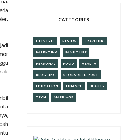
ma.
pada
ler.
CATEGORIES
LIFESTYLE
REVIEW
TRAVELING
jadi
PARENTING
FAMILY LIFE
omor
nggu
PERSONAL
FOOD
HEALTH
idak
BLOGGING
SPONSORED POST
EDUCATION
FINANCE
BEAUTY
mbil
TECH
MARRIAGE
juta
nya,
mbah
antu