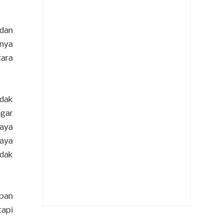
 dan
inya
cara
idak
ngar
saya
saya
idak
epan
tapi