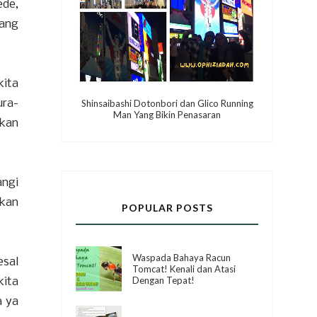
ede,
rang
kita
ura-
Shinsaibashi Dotonbori dan Glico Running
Man Yang Bikin Penasaran
kan
angi
kan
POPULAR POSTS
Waspada Bahaya Racun
esal
Tomcat! Kenali dan Atasi
Dengan Tepat!
kita
a ya