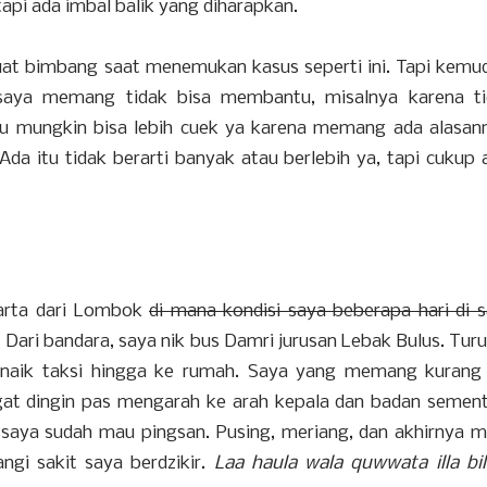
api ada imbal balik yang diharapkan.
uat bimbang saat menemukan kasus seperti ini. Tapi kemu
at saya memang tidak bisa membantu, misalnya karena t
tu mungkin bisa lebih cuek ya karena memang ada alasan
da itu tidak berarti banyak atau berlebih ya, tapi cukup 
arta dari Lombok
di mana kondisi saya beberapa hari di 
Dari bandara, saya nik bus Damri jurusan Lebak Bulus. Turu
naik taksi hingga ke rumah. Saya yang memang kurang 
gat dingin pas mengarah ke arah kepala dan badan semen
a saya sudah mau pingsan. Pusing, meriang, dan akhirnya m
ngi sakit saya berdzikir.
Laa haula wala quwwata illa bil