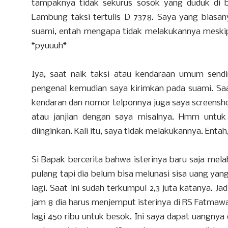
tampaknya tidak sekurus sosok yang duduk di 
Lambung taksi tertulis D 7378. Saya yang biasa
suami, entah mengapa tidak melakukannya meskipu
*pyuuuh*
Iya, saat naik taksi atau kendaraan umum send
pengenal kemudian saya kirimkan pada suami. Saat
kendaran dan nomor telponnya juga saya screensho
atau janjian dengan saya misalnya. Hmm untuk an
diinginkan. Kali itu, saya tidak melakukannya. En
Si Bapak bercerita bahwa isterinya baru saja mela
pulang tapi dia belum bisa melunasi sisa uang yan
lagi. Saat ini sudah terkumpul 2,3 juta katanya. Ja
jam 8 dia harus menjemput isterinya di RS Fatmawa
lagi 450 ribu untuk besok. Ini saya dapat uangny