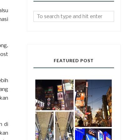
alsu
masi
ong.
most
FEATURED POST
ebih
lang
kan
n di
hkan