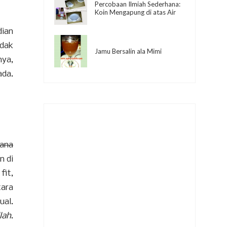
Percobaan Ilmiah Sederhana:
Koin Mengapung di atas Air
dian
idak
Jamu Bersalin ala Mimi
nya,
ada.
sana
n di
fit,
tara
ual.
lah
.