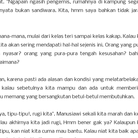
but. "Ngapain ngasih pengemis, rumahnya di kampung seg
 nyata bukan sandiwara. Kita, hmm saya bahkan tidak ja
ana-mana, mulai dari kelas teri sampai kelas kakap. Kalau 
ta akan sering mendapati hal-hal sejenis ini. Orang yang p
a nyasar? orang yang pura-pura tengah kesusahan? bah
gaimana?
an, karena pasti ada alasan dan kondisi yang melatarbelak
ya kalau sebetulnya kita mampu dan ada untuk memberi
pu atau memang yang bersangkutan betul-betul membutuhkan.
, tipu-tipu!, rugi kita". Manusiawi sekali kita marah dan k
alau akhirnya kita jadi rugi, Hmm bener gak ya? Kalaupun 
itipu, kan niat kita cuma mau bantu. Kalau niat kita baik ap