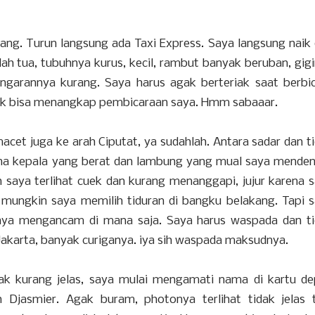
nang. Turun langsung ada Taxi Express. Saya langsung naik
udah tua, tubuhnya kurus, kecil, rambut banyak beruban, gig
garannya kurang. Saya harus agak berteriak saat berbi
ntuk bisa menangkap pembicaraan saya. Hmm sabaaar.
acet juga ke arah Ciputat, ya sudahlah. Antara sadar dan t
ena kepala yang berat dan lambung yang mual saya mende
n saya terlihat cuek dan kurang menanggapi, jujur karena 
si mungkin saya memilih tiduran di bangku belakang. Tapi 
haya mengancam di mana saja. Saya harus waspada dan t
 Jakarta, banyak curiganya. iya sih waspada maksudnya.
gak kurang jelas, saya mulai mengamati nama di kartu d
Djasmier. Agak buram, photonya terlihat tidak jelas 