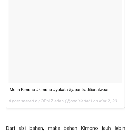
Me in Kimono #kimono #yukata #japantraditionalwear
A post shared by
OPhi Ziadah
(@ophiziadah) on
Mar 2, 2018 at 9:44pm PST
Dari sisi bahan, maka bahan Kimono jauh lebih