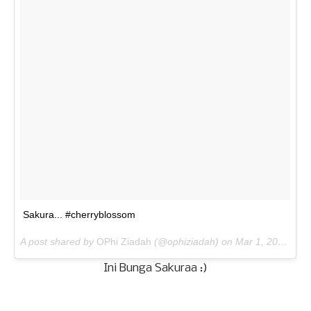
Sakura... #cherryblossom
A post shared by
OPhi Ziadah
(@ophiziadah) on
Mar 1, 2018 at 4:40am PST
Ini Bunga Sakuraa :)