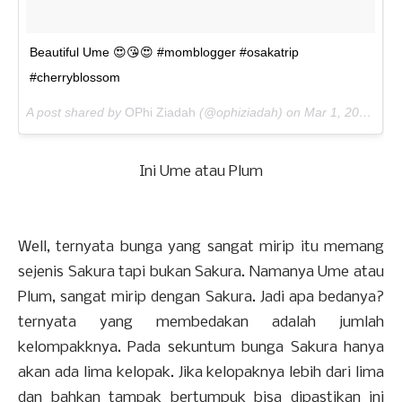
Beautiful Ume 😍😘😍 #momblogger #osakatrip
#cherryblossom
A post shared by
OPhi Ziadah
(@ophiziadah) on
Mar 1, 2018 at 4:12pm PST
Ini Ume atau Plum
Well, ternyata bunga yang sangat mirip itu memang
sejenis Sakura tapi bukan Sakura. Namanya Ume atau
Plum, sangat mirip dengan Sakura. Jadi apa bedanya?
ternyata yang membedakan adalah jumlah
kelompakknya. Pada sekuntum bunga Sakura hanya
akan ada lima kelopak. Jika kelopaknya lebih dari lima
dan bahkan tampak bertumpuk bisa dipastikan ini