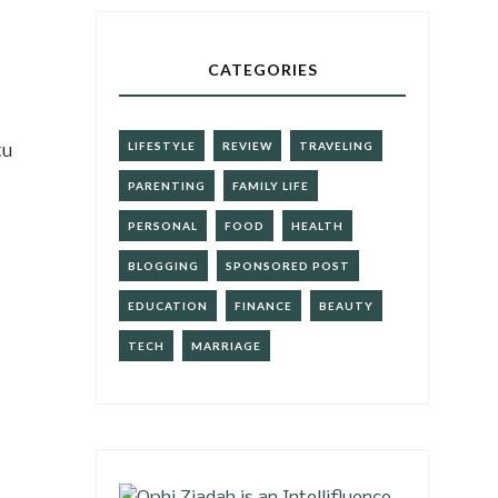
CATEGORIES
.
LIFESTYLE
REVIEW
TRAVELING
tu
PARENTING
FAMILY LIFE
PERSONAL
FOOD
HEALTH
BLOGGING
SPONSORED POST
EDUCATION
FINANCE
BEAUTY
TECH
MARRIAGE