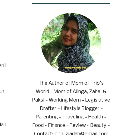
dah]
p
The Author of Mom of Trio's
an
World ~ Mom of Alinga, Zaha, &
Paksi ~ Working Mom ~ Legislative
Drafter ~ Lifestyle Blogger ~
Parenting ~ Traveling ~ Health ~
lah
Food ~ Finance ~ Review ~ Beauty ~
Contact: ophi.ziadah@gmail.com