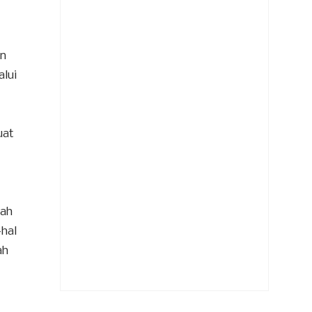
n
alui
uat
kah
-hal
ah