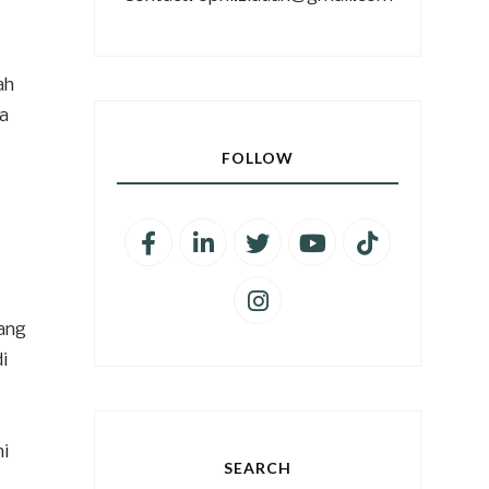
ah
ta
FOLLOW
yang
i
i
SEARCH