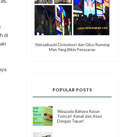
as.
a
h di
han
Shinsaibashi Dotonbori dan Glico Running
Man Yang Bikin Penasaran
aya
POPULAR POSTS
Waspada Bahaya Racun
Tomcat! Kenali dan Atasi
Dengan Tepat!