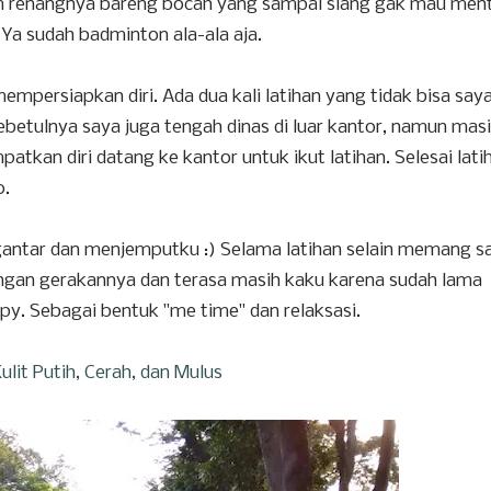
um renangnya bareng bocah yang sampai siang gak mau ment
 Ya sudah badminton ala-ala aja.
empersiapkan diri. Ada dua kali latihan yang tidak bisa say
sebetulnya saya juga tengah dinas di luar kantor, namun masi
patkan diri datang ke kantor untuk ikut latihan. Selesai lati
0.
antar dan menjemputku :) Selama latihan selain memang s
engan gerakannya dan terasa masih kaku karena sudah lama
y. Sebagai bentuk "me time" dan relaksasi.
ulit Putih, Cerah, dan Mulus