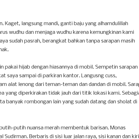
. Kaget, langsung mandi, ganti baju yang alhamdulillah
harus wudhu dan menjaga wudhu karena kemungkinan kami
 Saya sudah pasrah, berangkat bahkan tanpa sarapan masih
nak.
in pakai hijab dengan hiasannya di mobil. Sempetin sarapan
t saya sampai di parkiran kantor. Langusng cuss,
jam alat lenong dari teman-teman dan dandan di mobil. Sar
a yang diperkirakan tidak jauh dari titik lokasi kami. Sebag
yata banyak rombongan lain yang sudah datang dan sholat di
m putih-putih nuansa merah membentuk barisan. Monas
Sudirman. Berbaris di sisi luar jalan raya, sisi kanan dan kiri