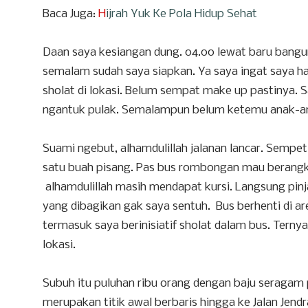
Baca Juga:
H
ijrah Yuk Ke Pola Hidup Sehat
Daan saya kesiangan dung. 04.00 lewat baru bangun
semalam sudah saya siapkan. Ya saya ingat saya 
sholat di lokasi. Belum sempat make up pastinya.
ngantuk pulak. Semalampun belum ketemu anak-a
Suami ngebut, alhamdulillah jalanan lancar. Sempet
satu buah pisang. Pas bus rombongan mau berangka
alhamdulillah masih mendapat kursi. Langsung pin
yang dibagikan gak saya sentuh. Bus berhenti di are
termasuk saya berinisiatif sholat dalam bus. Tern
lokasi.
Subuh itu puluhan ribu orang dengan baju seraga
merupakan titik awal berbaris hingga ke Jalan Jendral 