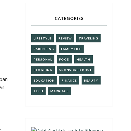
CATEGORIES
LIFESTYLE
REVIEW
TRAVELING
PARENTING
FAMILY LIFE
PERSONAL
FOOD
HEALTH
BLOGGING
SPONSORED POST
apan
EDUCATION
FINANCE
BEAUTY
ian
TECH
MARRIAGE
.