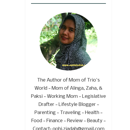
The Author of Mom of Trio's
World ~ Mom of Alinga, Zaha, &
Paksi ~ Working Mom ~ Legislative
Drafter ~ Lifestyle Blogger ~
Parenting ~ Traveling ~ Health ~
Food ~ Finance ~ Review ~ Beauty ~
Contact: ophi.ziadah@gmail.com