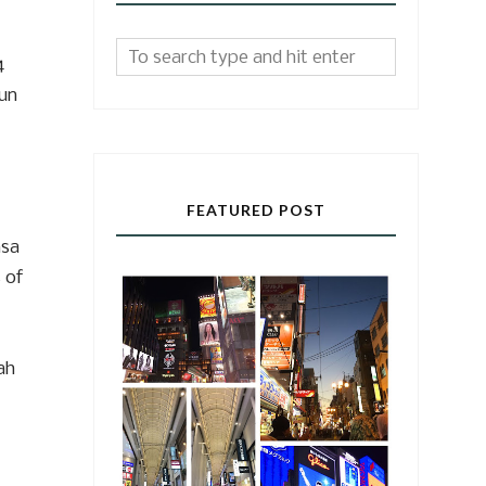
4
mun
FEATURED POST
asa
 of
ah