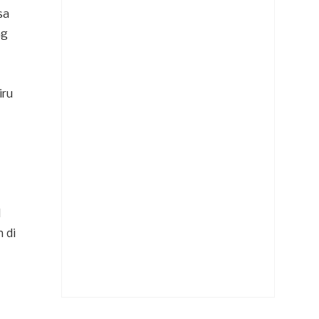
sa
ng
iru
l
 di