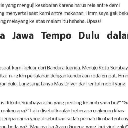
a yang menguji kesabaran karena harus rela antre demi
 yang menyertai saat kami antre makanan. Hmm saya gak bak
yang melayang ke atas malam itu hahaha. Upsss!
sa Jawa Tempo Dulu dal
esaat kami keluar dari Bandara Juanda. Menuju Kota Suraba
ekitar 11-12 km perjalanan dengan kendaraan roda empat. Hm
n dulu. Langsung tanya Mas Driver dari rental mobil yang
us di kota Surabaya atau yang penting ke arah sana bu?" "G
Mau makan apa?" Lalu disebutkanlah beberapa makanan khas
eberapa nama yang disebutkan sudah pernah dicoba tentuny
ang beda ya? "Mau nyoba Ayam Goreng yang lagi viral gak?