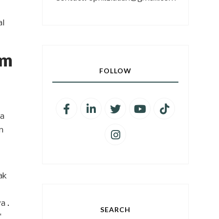
al
am
FOLLOW
ya
m
ak
a .
SEARCH
"