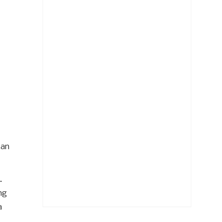
kan
.
ng
a