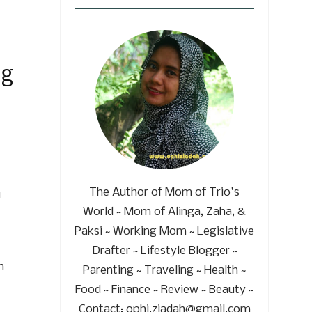
ng
The Author of Mom of Trio's
u
World ~ Mom of Alinga, Zaha, &
Paksi ~ Working Mom ~ Legislative
Drafter ~ Lifestyle Blogger ~
n
Parenting ~ Traveling ~ Health ~
Food ~ Finance ~ Review ~ Beauty ~
Contact: ophi.ziadah@gmail.com