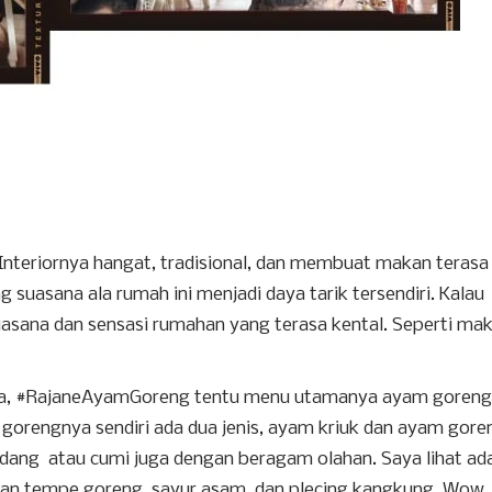
 Interiornya hangat, tradisional, dan membuat makan terasa
suasana ala rumah ini menjadi daya tarik tersendiri. Kalau
asana dan sensasi rumahan yang terasa kental. Seperti ma
Anda, #RajaneAyamGoreng tentu menu utamanya ayam goreng
gorengnya sendiri ada dua jenis, ayam kriuk dan ayam gore
 udang atau cumi juga dengan beragam olahan. Saya lihat ad
 dan tempe goreng, sayur asam, dan plecing kangkung. Wow